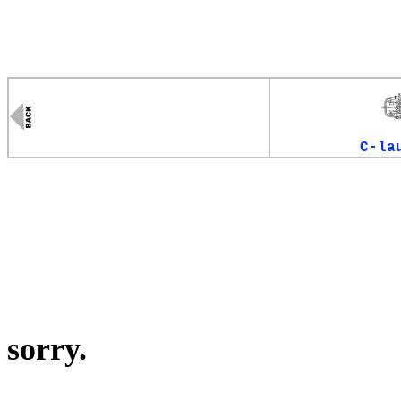
C-la
sorry.