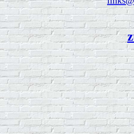
links@
z